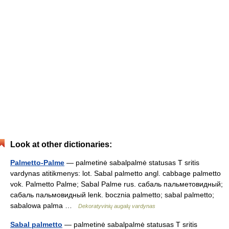
Look at other dictionaries:
Palmetto-Palme
— palmetinė sabalpalmė statusas T sritis
vardynas atitikmenys: lot. Sabal palmetto angl. cabbage palmetto
vok. Palmetto Palme; Sabal Palme rus. сабаль пальметовидный;
сабаль пальмовидный lenk. bocznia palmetto; sabal palmetto;
sabalowa palma …
Dekoratyvinių augalų vardynas
Sabal palmetto
— palmetinė sabalpalmė statusas T sritis