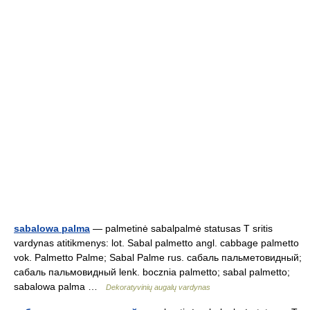
sabalowa palma
— palmetinė sabalpalmė statusas T sritis
vardynas atitikmenys: lot. Sabal palmetto angl. cabbage palmetto
vok. Palmetto Palme; Sabal Palme rus. сабаль пальметовидный;
сабаль пальмовидный lenk. bocznia palmetto; sabal palmetto;
sabalowa palma …
Dekoratyvinių augalų vardynas