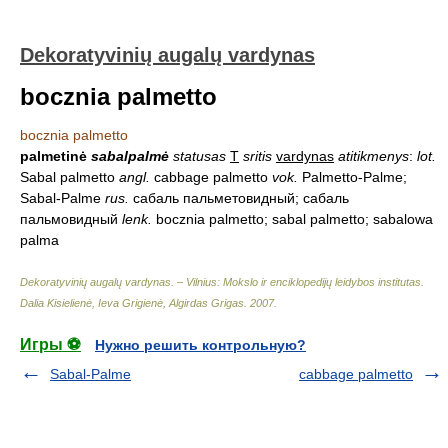
Dekoratyvinių augalų vardynas
bocznia palmetto
bocznia palmetto
palmetinė
sabalpalmė
statusas
T
sritis
vardynas
atitikmenys
:
lot.
Sabal palmetto
angl.
cabbage palmetto
vok.
Palmetto-Palme;
Sabal-Palme
rus.
сабаль пальметовидный; сабаль
пальмовидный
lenk.
bocznia palmetto; sabal palmetto; sabalowa
palma
Dekoratyvinių augalų vardynas. – Vilnius: Mokslo ir enciklopedijų leidybos institutas
.
Dalia Kisielienė, Ieva Grigienė, Algirdas Grigas
.
2007
.
Игры ⚽
Нужно решить контрольную?
Sabal-Palme
cabbage palmetto