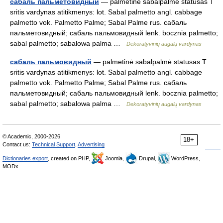
сабаль пальметовидный
— palmetinė sabalpalmė statusas T
sritis vardynas atitikmenys: lot. Sabal palmetto angl. cabbage
palmetto vok. Palmetto Palme; Sabal Palme rus. сабаль
пальметовидный; сабаль пальмовидный lenk. bocznia palmetto;
sabal palmetto; sabalowa palma …
Dekoratyvinių augalų vardynas
сабаль пальмовидный
— palmetinė sabalpalmė statusas T
sritis vardynas atitikmenys: lot. Sabal palmetto angl. cabbage
palmetto vok. Palmetto Palme; Sabal Palme rus. сабаль
пальметовидный; сабаль пальмовидный lenk. bocznia palmetto;
sabal palmetto; sabalowa palma …
Dekoratyvinių augalų vardynas
© Academic, 2000-2026
18+
Contact us:
Technical Support
,
Advertising
Dictionaries export
, created on PHP,
Joomla,
Drupal,
WordPress,
MODx.